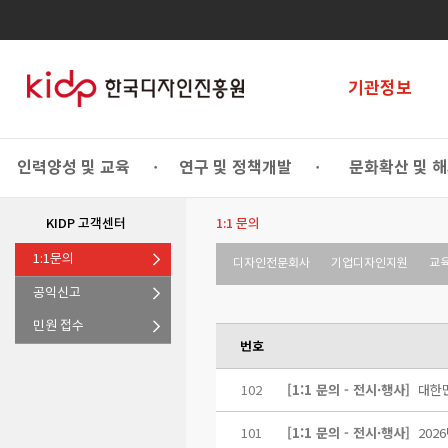
기관정보
인력양성 및 교육
연구 및 정책개발
문화확산 및 
•
•
KIDP 고객센터
1:1 문의
1:1문의
디자인전문회사
기업디자인지원
교
공익신고
민원 접수
번호
102
[1:1 문의 - 전시·행사]
대한
101
[1:1 문의 - 전시·행사]
20