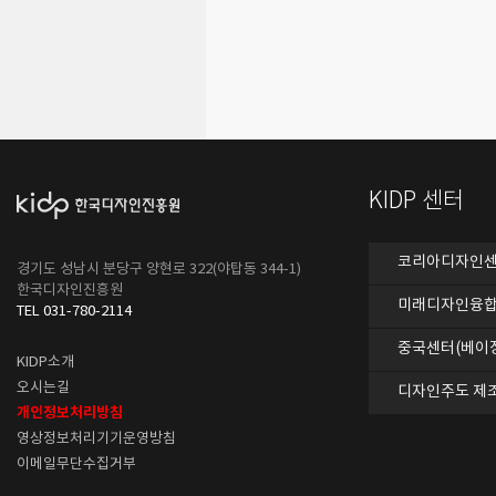
KIDP 센터
코리아디자인센터
경기도 성남시 분당구 양현로 322(야탑동 344-1)
한국디자인진흥원
미래디자인융합
TEL 031-780-2114
중국센터(베이
KIDP소개
오시는길
디자인주도 제
개인정보처리방침
영상정보처리기기운영방침
이메일무단수집거부