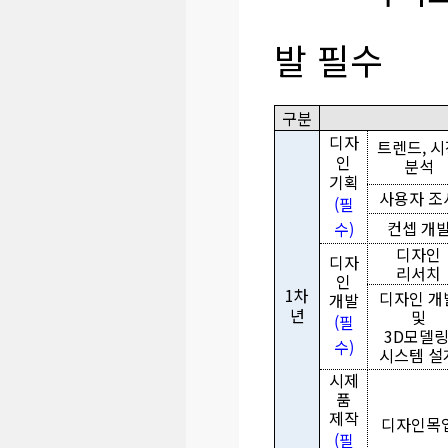
발 필수
구분
디자
트렌드, 
인
분석
기획
사용자 조
(필
컨셉 개
수)
디자인
디자
리서치
인
1차
디자인 개
개발
년
및
(필
3D모델링
수)
시스템 설
시제
품
제작
디자인목
(필