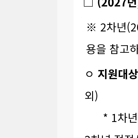
□ (2027
※ 2차년(
용을 참고
ㅇ
지원대
외)
* 1차년