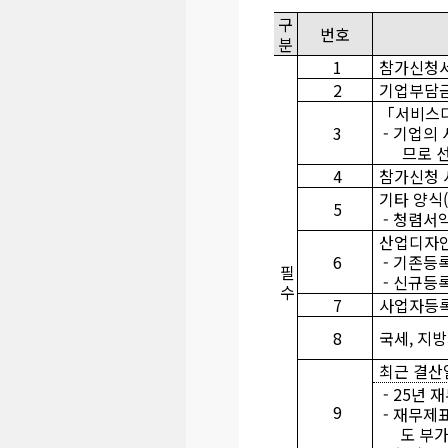
구
번호
분
1
참가신청
2
기업부담금
「서비스디
3
- 기업의
므로 
4
참가신청 
기타 양식(
5
-
청렴서약
산업디자
6
-
기존등록
필
- 신규등록
수
7
사업자등
8
국세, 지방
최근 결산
-
25년 
9
-
재무제표
도 부