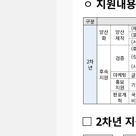
ㅇ
지원내
구분
(
양산
양산
(
화
제작
(
(
(
검증
2차
(
년
후속
마케팅
글
지원
홍보
기
지원
판로개
국
척
비
□ 2차년 