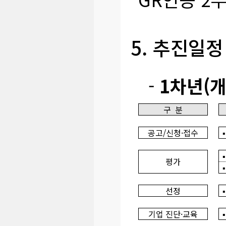
5. 추진일정
-
1차년(개
구 분
공고/신청·접수
평가
선정
기업 진단·교육