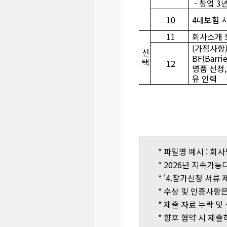
-
창업 3
10
4대보험 
11
회사소개 
(가점사항
선
BF(Bar
택
12
명품 선정
유 인력
* 파일명 예시 : 회
* 2026년 지속가능
* '4.참가신청 서
* 수상 및 인증사항
* 제출 자료 누락 및
* 향후 협약 시 제