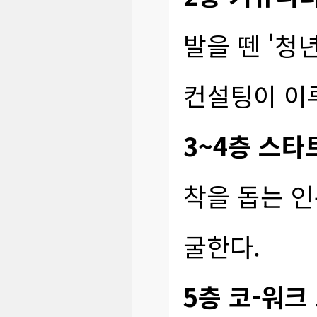
발을 뗀 '청
컨설팅이 이
3~4층 스타
착을 돕는 인
굴한다.
5층 코-워크