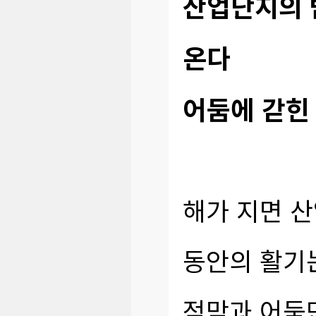
산업단지의 
온다
어둠에 갇힌
해가 지면 산
동안의 활기
적막과 어둠만