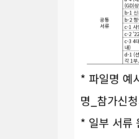
(GD
b-1 
공통
b-2 
서류
c-1
c-2 
c-3
내)
d-1
각 1부
* 파일명 예
명_참가신청
* 일부 서류