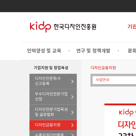
기
인력양성 및 교육
연구 및 정책개발
문화
•
•
기업지원 및 창업육성
디자인금융지원
디자인전문회사
사업안내
신고등록
우수디자인전문기업
선정
디자인전문기업육성
및 글로벌화
디자인금융지원
수출지원기반활용