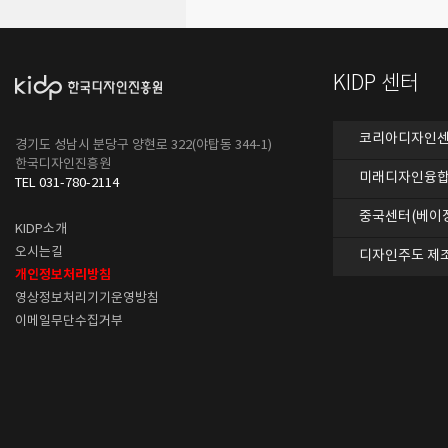
KIDP 센터
코리아디자인센터
경기도 성남시 분당구 양현로 322(야탑동 344-1)
한국디자인진흥원
미래디자인융합
TEL 031-780-2114
중국센터(베이
KIDP소개
오시는길
디자인주도 제
개인정보처리방침
영상정보처리기기운영방침
이메일무단수집거부