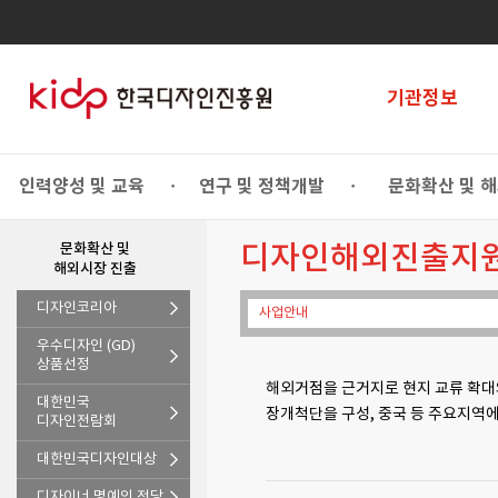
기관정보
인력양성 및 교육
연구 및 정책개발
문화확산 및 
•
•
문화확산 및
디자인해외진출지
해외시장 진출
디자인코리아
사업안내
우수디자인 (GD)
상품선정
해외거점을 근거지로 현지 교류 확대
대한민국
장개척단을 구성, 중국 등 주요지역
디자인전람회
대한민국디자인대상
디자이너 명예의 전당