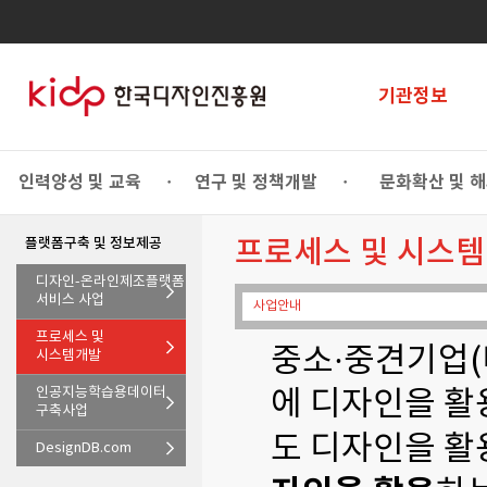
기관정보
인력양성 및 교육
연구 및 정책개발
문화확산 및 
•
•
플랫폼구축 및 정보제공
프로세스 및 시스템
디자인-온라인제조플랫폼
서비스 사업
사업안내
프로세스 및
중소·중견기업(
시스템개발
인공지능학습용데이터
에 디자인을 활
구축사업
도 디자인을 활
DesignDB.com