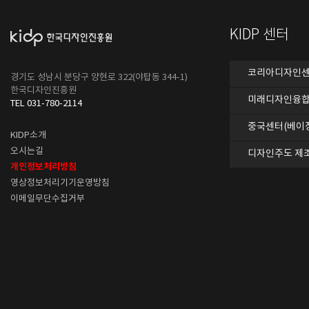
KIDP 센터
코리아디자인센터
경기도 성남시 분당구 양현로 322(야탑동 344-1)
한국디자인진흥원
미래디자인융합
TEL 031-780-2114
중국센터(베이
KIDP소개
오시는길
디자인주도 제
개인정보처리방침
영상정보처리기기운영방침
이메일무단수집거부