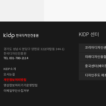
KIDP 센터
코리아디자인센터
경기도 성남시 분당구 양현로 322(야탑동 344-1)
한국디자인진흥원
미래디자인융합
TEL 031-780-2114
중국센터(베이
KIDP소개
오시는길
디자인주도 제
개인정보처리방침
영상정보처리기기운영방침
이메일무단수집거부