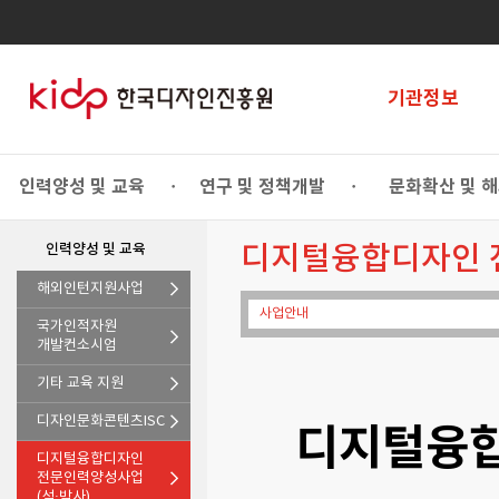
기관정보
인력양성 및 교육
연구 및 정책개발
문화확산 및 
•
•
인력양성 및 교육
디지털융합디자인 
해외인턴지원사업
사업안내
국가인적자원
개발컨소시엄
기타 교육 지원
디자인문화콘텐츠ISC
디지털융합
디지털융합디자인
전문인력양성사업
(석·박사)