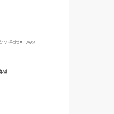
D (우편번호.13496)
흥원