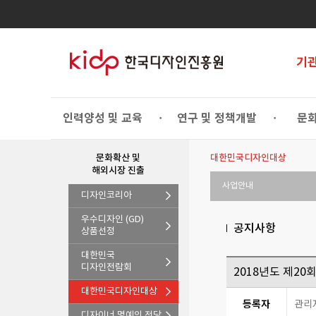
기
인력양성 및 교육
연구 및 정책개발
문화
•
•
문화확산 및
대한민국디자인대상
해외시장 진출
사업안내
디자인코리아
우수디자인 (GD)
공지사항
상품선정
대한민국
디자인전람회
2018년도 제2
대한민국디자인대상
등록자
관리
디자이너 명예의 전당