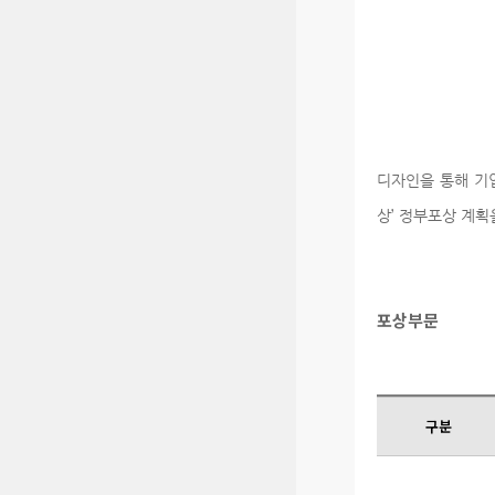
디자인을 통해 기
상’ 정부포상 계
포상부문
구분