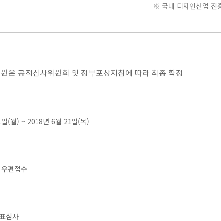
※ 국내 디자인산업 진흥
상인원은 공적심사위원회 및 정부포상지침에 따라 최종 확정
1일(월) ~ 2018년 6월 21일(목)
후 우편접수
발표심사