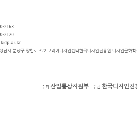
80-2163
80-2120
idp.or.kr
도 성남시 분당구 양현로 322 코리아디자인센터한국디자인진흥원 디자인문화확산P
산업통상자원부
한국디자인진
주최
주관