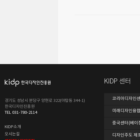
KIDP 센터
코리아디자인센터
경기도 성남시 분당구 양현로 322(야탑동 344-1)
한국디자인진흥원
미래디자인융합
TEL 031-780-2114
중국센터(베이
KIDP소개
오시는길
디자인주도 제