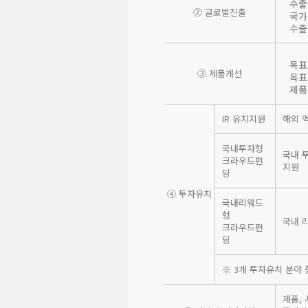
수출
② 글로벌진출
국가
수출
목표
③ 제품개선
목표
제품
IR 유치지원
해외 
국내투자형
국내 
크라우드펀
지원
딩
④ 투자유치
국내리워드
형
국내 
크라우드펀
딩
※ 3개 투자유치 분야 
제품,