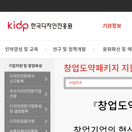
기관정보
인력양성 및 교육
연구 및 정책개발
문화확산 및 
•
•
기업지원 및 창업육성
창업도약패키지 지
디자인전문회사
신고등록
사업안내
우수디자인전문기업
선정
『창업도
디자인전문기업육성
및 글로벌화
디자인금융지원
창업기업의 혁신
수출지원기반활용